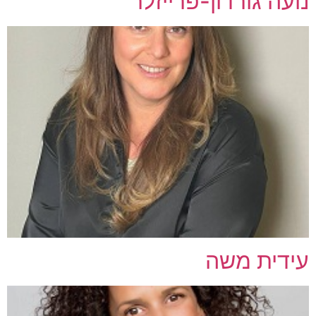
נועה גורדון-פרייזלר
עידית משה