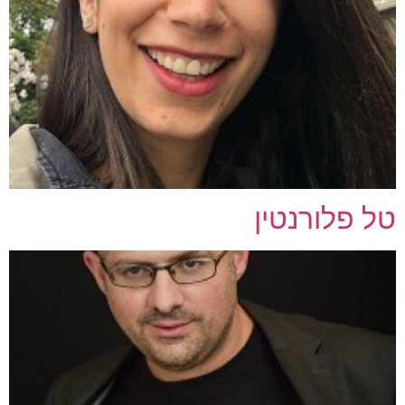
טל פלורנטין