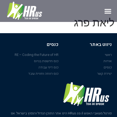
ליאת פרג
ניווט באתר
כנסים
ראשי
RE – Coding the Future of HR
אודות
כנס חדשנות בגיוס
כנסים
כנס דיני עבודה
יצירת קשר
כנס רווחה וחווית עובד
פורטל משאבי האנוש HRus.co.il הינו אתר התוכן הגדול והנפוץ בישראל. אנו