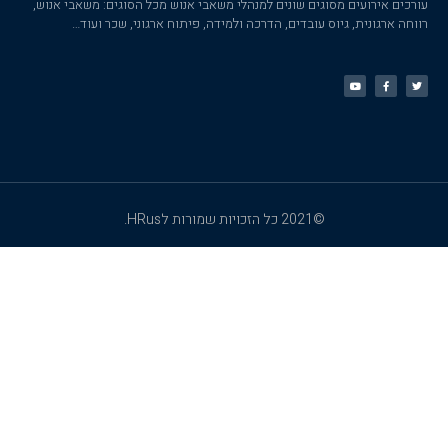
עורכים אירועים מסוגים שונים למנהלי משאבי אנוש מכל הסוגים: משאבי אנוש,
רווחה ארגונית, גיוס עובדים, הדרכה ולמידה, פיתוח ארגוני, שכר ועוד…
©2021 כל הזכויות שמורות לHRus.