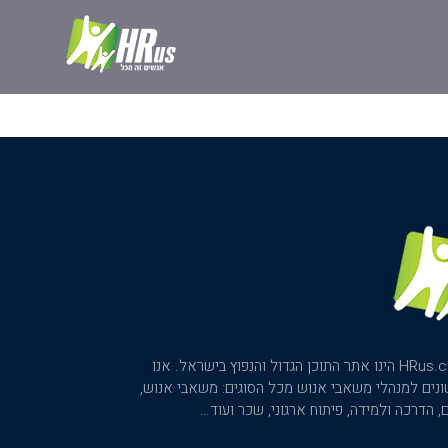
פורטל משאבי האנוש HRus.co.il הינו אתר התוכן הגדול והנפוץ בישראל. אנו
ונים למנהלי משאבי אנוש מכל הסוגים: משאבי אנוש,
ים, הדרכה ולמידה, פיתוח ארגוני, שכר ועוד…