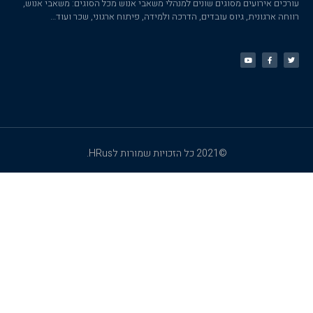
עורכים אירועים מסוגים שונים למנהלי משאבי אנוש מכל הסוגים: משאבי אנוש,
רווחה ארגונית, גיוס עובדים, הדרכה ולמידה, פיתוח ארגוני, שכר ועוד…
©2021 כל הזכויות שמורות לHRus.