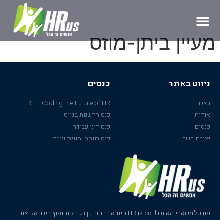
מעיין ביתן-מוזס
ניווט באתר
כנסים
ראשי
RE – Coding the Future of HR
אודות
כנס חדשנות בגיוס
כנסים
כנס דיני עבודה
יצירת קשר
כנס רווחה וחווית עובד
פורטל משאבי האנוש HRus.co.il הינו אתר התוכן הגדול והנפוץ בישראל. אנו