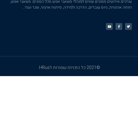
עורכים אירועים מסוגים שונים למנהלי משאבי אנוש מכל הסוגים: משאבי אנוש,
רווחה ארגונית, גיוס עובדים, הדרכה ולמידה, פיתוח ארגוני, שכר ועוד…
©2021 כל הזכויות שמורות לHRus.