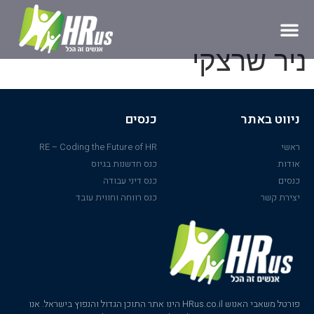
ניר שרצקי
ניווט באתר
כנסים
ראשי
RE – Coding the Future of HR
אודות
כנס חדשנות בגיוס
כנסים
כנס דיני עבודה
יצירת קשר
כנס רווחה וחווית עובד
פורטל משאבי האנוש HRus.co.il הינו אתר התוכן הגדול והנפוץ בישראל. אנו