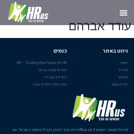
עודד אברהם
ניווט באתר
כנסים
ראשי
RE – Coding the Future of HR
אודות
כנס חדשנות בגיוס
כנסים
כנס דיני עבודה
יצירת קשר
כנס רווחה וחווית עובד
פורטל משאבי האנוש HRus.co.il הינו אתר התוכן הגדול והנפוץ בישראל. אנו