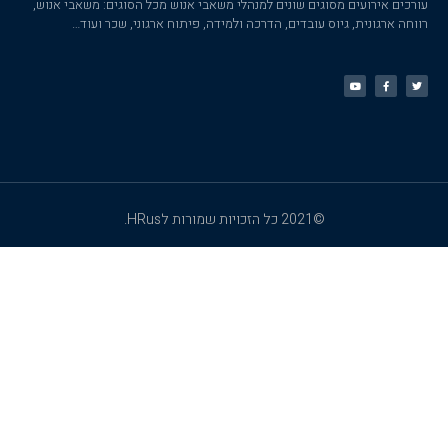
עורכים אירועים מסוגים שונים למנהלי משאבי אנוש מכל הסוגים: משאבי אנוש,
רווחה ארגונית, גיוס עובדים, הדרכה ולמידה, פיתוח ארגוני, שכר ועוד…
©2021 כל הזכויות שמורות לHRus.