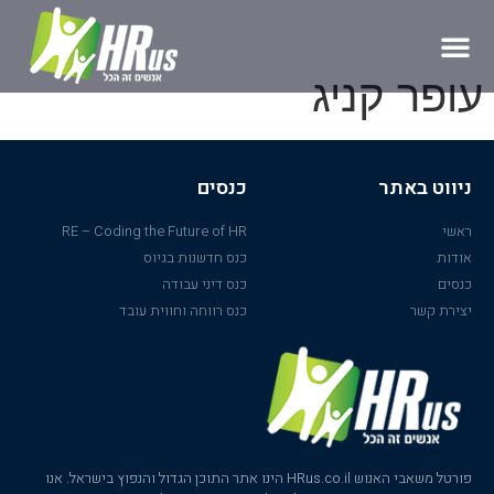
עופר קניג
ניווט באתר
כנסים
ראשי
RE – Coding the Future of HR
אודות
כנס חדשנות בגיוס
כנסים
כנס דיני עבודה
יצירת קשר
כנס רווחה וחווית עובד
פורטל משאבי האנוש HRus.co.il הינו אתר התוכן הגדול והנפוץ בישראל. אנו