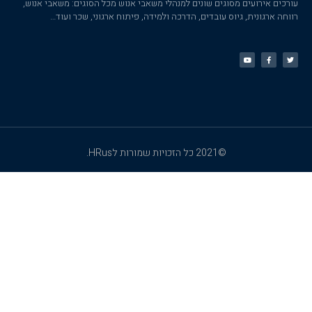
עורכים אירועים מסוגים שונים למנהלי משאבי אנוש מכל הסוגים: משאבי אנוש,
רווחה ארגונית, גיוס עובדים, הדרכה ולמידה, פיתוח ארגוני, שכר ועוד…
©2021 כל הזכויות שמורות לHRus.