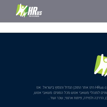
פורטל משאבי האנוש HRus.co.il הינו אתר התוכן הגדול והנפוץ בישראל. אנו
ונים למנהלי משאבי אנוש מכל הסוגים: משאבי אנוש,
ים, הדרכה ולמידה, פיתוח ארגוני, שכר ועוד…