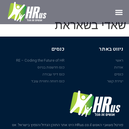
שאדי בשאראת
ניווט באתר
כנסים
ראשי
RE – Coding the Future of HR
אודות
כנס חדשנות בגיוס
כנסים
כנס דיני עבודה
יצירת קשר
כנס רווחה וחווית עובד
פורטל משאבי האנוש HRus.co.il הינו אתר התוכן הגדול והנפוץ בישראל. אנו