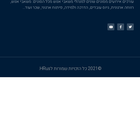
עורכים אירועים מסוגים שונים למנהלי משאבי אנוש מכל הסוגים: משאבי אנוש,
רווחה ארגונית, גיוס עובדים, הדרכה ולמידה, פיתוח ארגוני, שכר ועוד…
©2021 כל הזכויות שמורות לHRus.